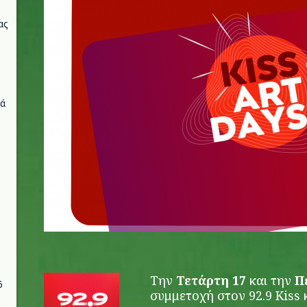
ας
νά
Την
Τετάρτη 17
και την
Πέ
6
συμμετοχή στον 92.9 Kiss κ