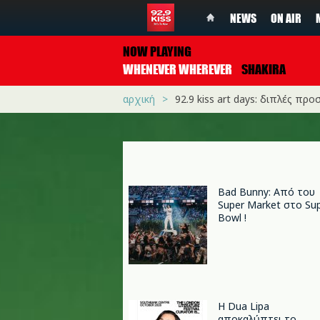
NEWS
ON AIR
NOW PLAYING
WHENEVER WHEREVER
SHAKIRA
αρχική
92.9 kiss art days: διπλές προ
Bad Bunny: Από του
Super Market στο Su
Bowl !
Η Dua Lipa
αποκαλύπτει το