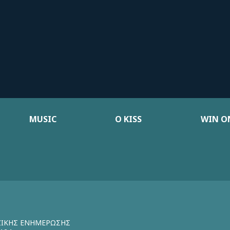
MUSIC
Ο KISS
WIN ON
ΖΙΚΗΣ ΕΝΗΜΕΡΩΣΗΣ