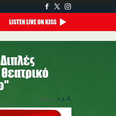
LISTEN
LIVE
ON KISS
 Διπλές
 θεατρικό
''
A
A
Text Size:
A