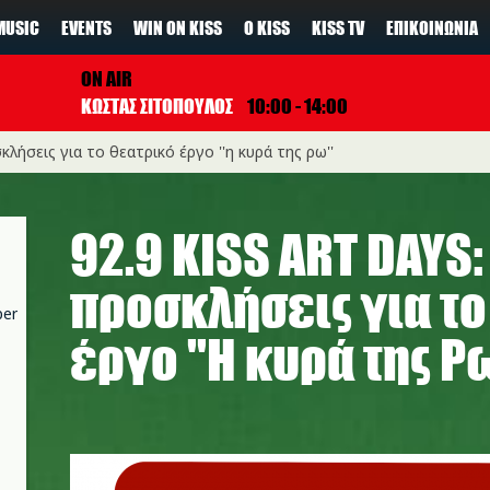
MUSIC
EVENTS
WIN ON KISS
Ο KISS
KISS TV
ΕΠΙΚΟΙΝΩΝΊΑ
ON AIR
ΚΩΣΤΑΣ ΣΙΤΟΠΟΥΛΟΣ
10:00 - 14:00
σκλήσεις για τo θεατρικό έργο ''η κυρά της ρω''
92.9 KISS ART DAYS:
προσκλήσεις για τo
per
έργο ''Η κυρά της Ρω
art_days_final_2023.png