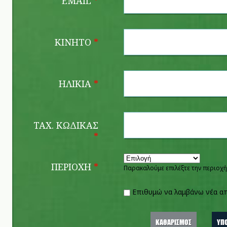
EMAIL
*
ΚΙΝΗΤΌ
*
ΗΛΙΚΊΑ
*
ΤΑΧ. ΚΏΔΙΚΑΣ
*
ΠΕΡΙΟΧΉ
*
Παρακαλούμε επιλέξτε την περιοχή
Επιθυμώ να λαμβάνω νέα α
Επιθυμώ να λαμβάνω νέα απ