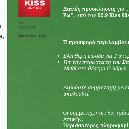
Διπλές προσκλήσεις
για τ
Ρω'',
από τον
92.9 Kiss 9
BY
e
KISS 929
MAR 26 2024 - 17:59
ety
H προσφορά περιλαμβάνε
Eλεύθερη είσοδο για 2 άτ
Για την παράσταση
του
Σα
18:00
στο θέατρο Γκλόρια.
Δηλώστε συμμετοχή
μέσα
ε
ακολουθεί.
Οι συμμετέχοντες θα πρέπει
Αττικής.
Περισσότερες πληροφορί