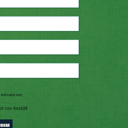
 κατοικία σας.
πό τον Kiss929
ό τον Kiss929