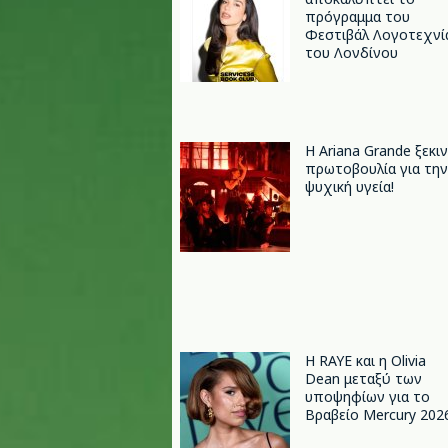
πρόγραμμα του
Φεστιβάλ Λογοτεχνί
του Λονδίνου
Η Ariana Grande ξεκι
πρωτοβουλία για την
ψυχική υγεία!
Η RAYE και η Olivia
Dean μεταξύ των
υποψηφίων για το
Βραβείο Mercury 202