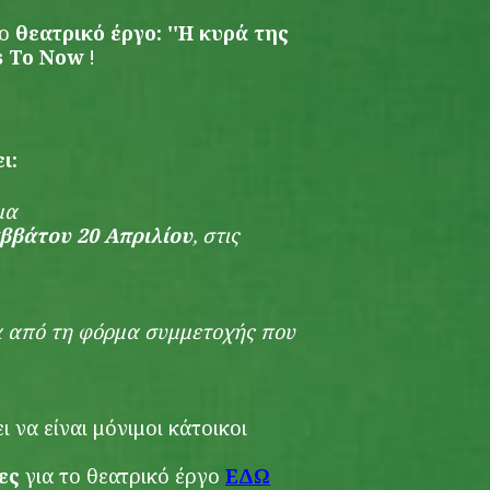
ο
θεατρικό έργο: ''Η κυρά της
0s To Now
!
ι:
ομα
ββάτου 20 Απριλίου
, στις
 από τη φόρμα συμμετοχής που
 να είναι μόνιμοι κάτοικοι
ες
για το θεατρικό έργο
ΕΔΩ