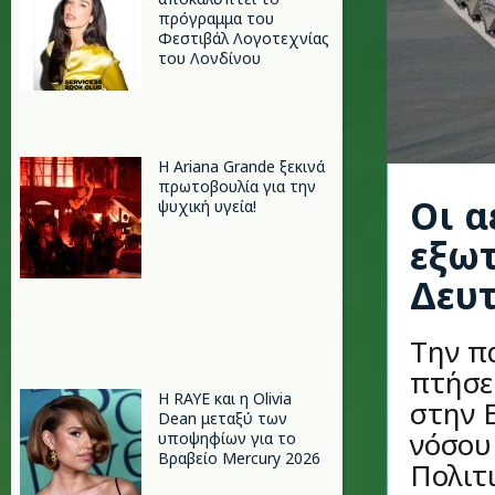
πρόγραμμα του
Φεστιβάλ Λογοτεχνίας
του Λονδίνου
Η Ariana Grande ξεκινά
πρωτοβουλία για την
Οι α
ψυχική υγεία!
εξωτ
Δευ
Την π
πτήσε
Η RAYE και η Olivia
στην 
Dean μεταξύ των
νόσου
υποψηφίων για το
Βραβείο Mercury 2026
Πολιτι