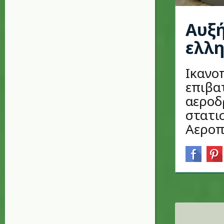
Αυξή
ελλη
Ικανο
επιβα
αεροδ
στατι
Αεροπο
Σελίδες