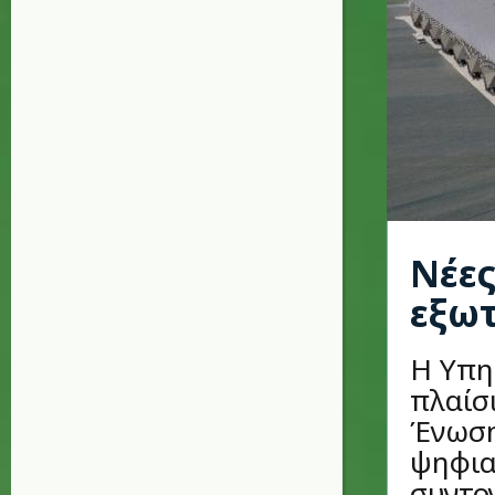
Νέες
εξω
Η Υπη
πλαίσ
Ένωση
ψηφια
συντον