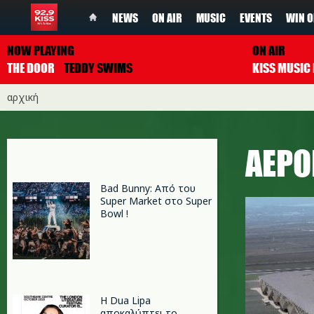
NEWS
ON AIR
MUSIC
EVENTS
WIN O
NOW PLAYING
ON AIR
THE DOOR
TEDDY SWIMS
αρχική
ΑΕΡΟ
Bad Bunny: Από του
Super Market στο Super
Bowl !
Η Dua Lipa
αποκαλύπτει το