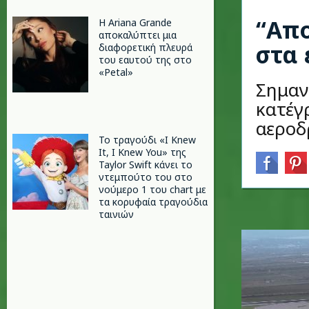
“Απο
Η Ariana Grande
αποκαλύπτει μια
στα 
διαφορετική πλευρά
του εαυτού της στο
«Petal»
Σημαν
κατέγ
αεροδ
Το τραγούδι «I Knew
It, I Knew You» της
Taylor Swift κάνει το
ντεμπούτο του στο
νούμερο 1 του chart με
τα κορυφαία τραγούδια
ταινιών