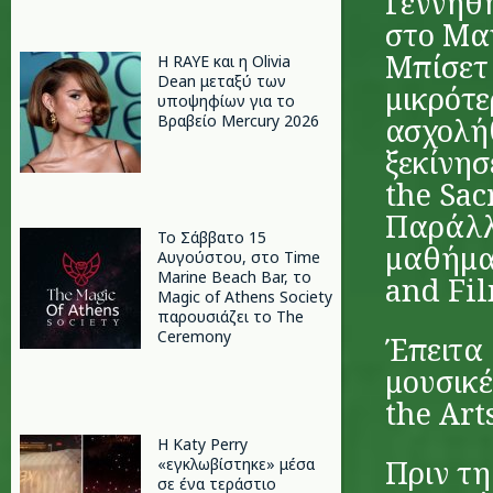
Γεννήθη
στο Μαν
Μπίσετ 
Η RAYE και η Olivia
Dean μεταξύ των
μικρότε
υποψηφίων για το
Βραβείο Mercury 2026
ασχολήθ
ξεκίνησ
the Sac
Παράλλ
Το Σάββατο 15
μαθήματ
Αυγούστου, στο Time
Marine Beach Bar, το
and Fil
Magic of Athens Society
παρουσιάζει το The
Ceremony
Έπειτα
μουσικέ
the Art
H Katy Perry
Πριν τη
«εγκλωβίστηκε» μέσα
σε ένα τεράστιο