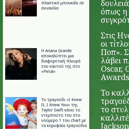
δουλειά
πλαστικό μπουκάλι σε
συναυλία
όπως η 
συγκρότ
Στις Ην
οι τίτλ
Ποπ». Σ
Η Ariana Grande
αποκαλύπτει μια
λάβει 
διαφορετική πλευρά
του εαυτού της στο
Oscar, 
«Petal»
Awards
Το καλλ
τραγούδ
Το τραγούδι «I Knew
It, I Knew You» της
το στυλ
Taylor Swift κάνει το
ντεμπούτο του στο
καλλιτέ
νούμερο 1 του chart με
Jackso
τα κορυφαία τραγούδια