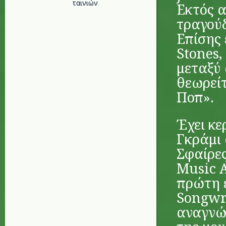
ταινιών
Εκτός α
τραγούδ
Επίσης 
Stones,
μεταξύ
θεωρείτ
Ποπ».
Έχει κε
Γκράμι 
Σφαίρες
Music A
πρώτη ε
Songwri
αναγνώρ