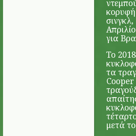
ντεμπού
κορυφή 
σινγκλ,
Απριλίο
για Βρα
To 2018
κυκλοφό
τα τραγ
Cooper 
τραγούδ
απαίτησ
κυκλοφό
τέταρτο
μετά το