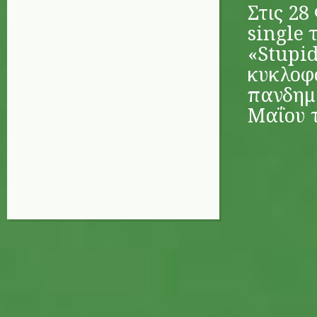
Στις 28
single 
«Stupid
κυκλοφο
πανδημί
Μαΐου τ