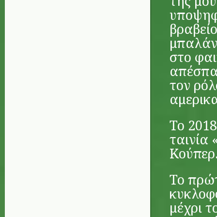
της μου
υποψηφ
βραβεί
μπαλάντ
στο φαι
απέσπα
τον ρόλ
αμερικα
Το 201
ταινία 
Κούπερ
Το πρώ
κυκλοφό
μέχρι τ