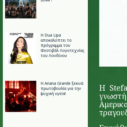
Η Dua Lipa
αποκαλύπτει το
πρόγραμμα του
Φεστιβάλ Λογοτεχνίας
του Λονδίνου
Η Ariana Grande ξεκινά
Η Stef
πρωτοβουλία για την
ψυχική υγεία!
γνωστή
Αμερικα
τραγουδ