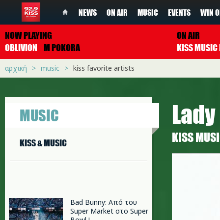
NEWS
ON AIR
MUSIC
EVENTS
WIN O
NOW PLAYING
ON AIR
OBLIVION
M POKORA
αρχική
music
kiss favorite artists
Lady
MUSIC
ΚISS MUS
KISS & MUSIC
lady-gag
Bad Bunny: Από του
Super Market στο Super
Bowl !