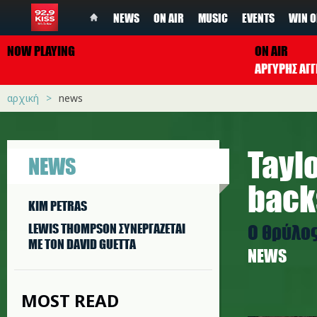
NEWS
ON AIR
MUSIC
EVENTS
WIN O
NOW PLAYING
ON AIR
ΑΡΓΥΡΗΣ ΑΓΓ
αρχική
news
Taylo
NEWS
back
KIM PETRAS
Ο θρύλος
LEWIS THOMPSON ΣΥΝΕΡΓAΖΕΤΑΙ
ΜΕ ΤΟΝ DAVID GUETTA
NEWS
MOST READ
r.jpg