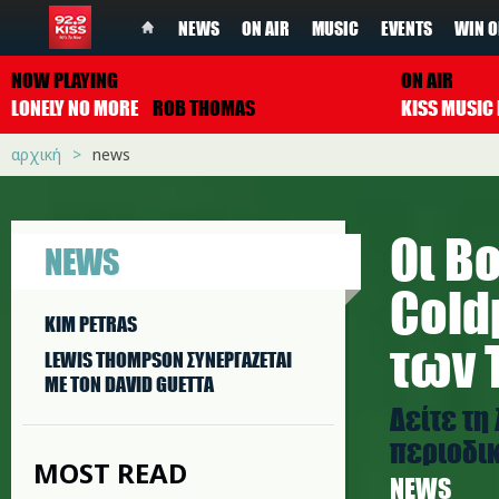
NEWS
ON AIR
MUSIC
EVENTS
WIN O
NOW PLAYING
ON AIR
LONELY NO MORE
ROB THOMAS
αρχική
news
Οι Bo
NEWS
Cold
KIM PETRAS
των 
LEWIS THOMPSON ΣΥΝΕΡΓAΖΕΤΑΙ
ΜΕ ΤΟΝ DAVID GUETTA
Δείτε τη
περιοδικ
MOST READ
NEWS