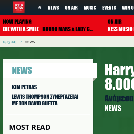
NEWS
ON AIR
MUSIC
EVENTS
WIN O
NOW PLAYING
ON AIR
DIE WITH A SMILE
BRUNO MARS & LADY GAGA
αρχική
news
Harry
NEWS
8.00
KIM PETRAS
Ανάμεσα 
LEWIS THOMPSON ΣΥΝΕΡΓAΖΕΤΑΙ
ΜΕ ΤΟΝ DAVID GUETTA
NEWS
MOST READ
h.jpg