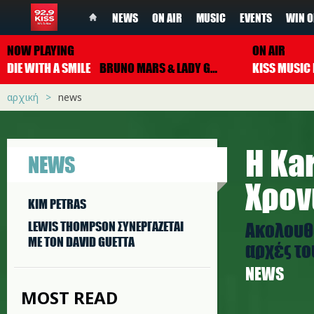
NEWS
ON AIR
MUSIC
EVENTS
WIN O
NOW PLAYING
ON AIR
DIE WITH A SMILE
BRUNO MARS & LADY GAGA
αρχική
news
Η Kar
NEWS
Χρονι
KIM PETRAS
Ακολουθο
LEWIS THOMPSON ΣΥΝΕΡΓAΖΕΤΑΙ
ΜΕ ΤΟΝ DAVID GUETTA
αρχές τ
NEWS
MOST READ