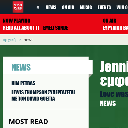
NEWS
ON AIR
MUSIC
EVENTS
WIN O
NOW PLAYING
ON AIR
READ ALL ABOUT IT
EMELI SANDE
ΕΥΡΥΔΙΚΗ Β
αρχική
news
Jenni
NEWS
εμφά
KIM PETRAS
Love was 
LEWIS THOMPSON ΣΥΝΕΡΓAΖΕΤΑΙ
ΜΕ ΤΟΝ DAVID GUETTA
NEWS
MOST READ
j.jpg