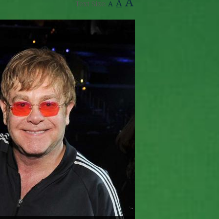
A
A
Text Size:
A