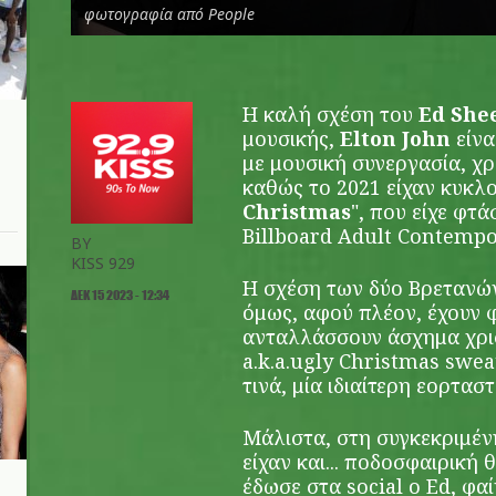
φωτογραφία από People
Η καλή σχέση του
Ed She
μουσικής,
Elton John
είνα
με μουσική συνεργασία, χρ
καθώς το 2021 είχαν κυκλ
Christmas
", που είχε φτά
Billboard Adult Contempo
BY
KISS 929
Η σχέση των δύο Βρετανών
ΔΕΚ 15 2023 - 12:34
όμως, αφού πλέον, έχουν φ
ανταλλάσσουν άσχημα χρι
a.k.a.ugly Christmas swea
τινά, μία ιδιαίτερη εορτασ
Μάλιστα, στη συγκεκριμέν
είχαν και... ποδοσφαιρική 
έδωσε στα social ο Ed, φαί