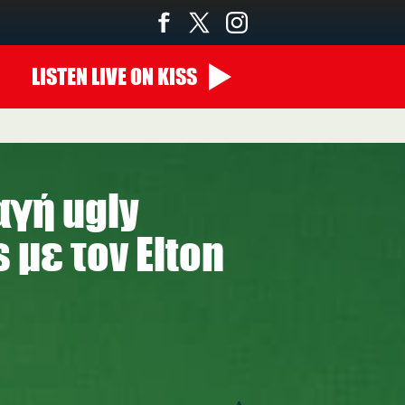
LISTEN
LIVE
ON KISS
00:00 - 07:00
αγή ugly
 με τον Elton