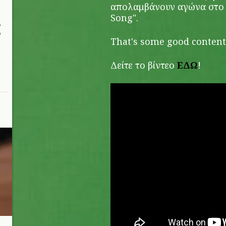
απολαμβάνουν αγώνα στο 
Song".
ι
ν
That's some good content
Δείτε το βίντεο
ΕΔΩ
!