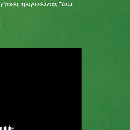
γήπεδο, τραγουδώντας "Your
!