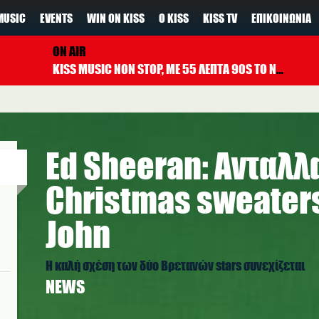
MUSIC
EVENTS
WIN ON KISS
Ο KISS
KISS TV
ΕΠΙΚΟΙΝΩΝΊΑ
ON AIR
KISS MUSIC NON STOP, ΜΕ 55 ΛΕΠΤΑ 90S TO NOW ΚΑΘΕ ΩΡΑ
Ed Sheeran: Ανταλλ
Christmas sweaters
John
Η καλή σχέση των δύο Βρετανών stars συνεχίζεται
NEWS