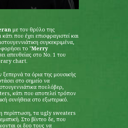
eran
με τον θρύλο της
ι κάτι που έχει επισφραγιστεί και
ιστουγεννιάτικη συγκεκριμένα,
οφορήσει το "
Merry
σει απευθείας στο No. 1 του
rary chart.
 ξεπερνά τα όρια της μουσικής
τάσει στο σημείο να
στουγεννιάτικα πουλόβερ,
ters, κάτι που αποτελεί τρόπον
τική συνήθεια στο εξωτερικό.
η περίπτωση, τα ugly sweaters
θεματική. Στο βίντεο δε, που
νονται οι δυο τους να