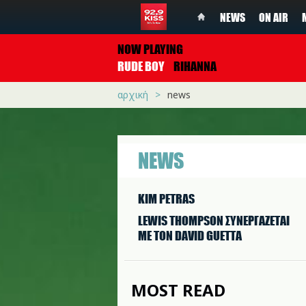
NEWS
ON AIR
NOW PLAYING
RUDE BOY
RIHANNA
αρχική
news
NEWS
KIM PETRAS
LEWIS THOMPSON ΣΥΝΕΡΓAΖΕΤΑΙ
ΜΕ ΤΟΝ DAVID GUETTA
MOST READ