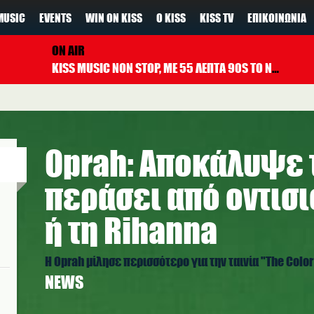
MUSIC
EVENTS
WIN ON KISS
Ο KISS
KISS TV
ΕΠΙΚΟΙΝΩΝΊΑ
ON AIR
KISS MUSIC NON STOP, ΜΕ 55 ΛΕΠΤΑ 90S TO NOW ΚΑΘΕ ΩΡΑ
Oprah: Αποκάλυψε 
περάσει από οντισι
ή τη Rihanna
Η Oprah μίλησε περισσότερο για την ταινία "The Color
NEWS