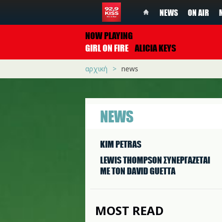
NEWS
ON AIR
NOW PLAYING
GIRL ON FIRE
ALICIA KEYS
αρχική
news
NEWS
KIM PETRAS
LEWIS THOMPSON ΣΥΝΕΡΓAΖΕΤΑΙ
ΜΕ ΤΟΝ DAVID GUETTA
MOST READ