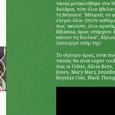
ταινία μετακινήθηκε στα 9
δολάρια, τότε όλοι ήθελαν
τη Beyoncé. 'Μπορείς να φ
έλεγαν όλοι. Οπότε καθόμα
πως 'ακούστε, όλοι αγαπά
Rihanna, όμως υπάρχουν 
κάνουν τη δουλειά", δήλωσ
λειτουργεί υπέρ της!
Το σίγουρο όμως, είναι πω
ταινίας θα είναι super co
όως οι Usher, Alicia Keys
Jones, Mary Mary, Jennife
Keyshia Cole, Black Thoug