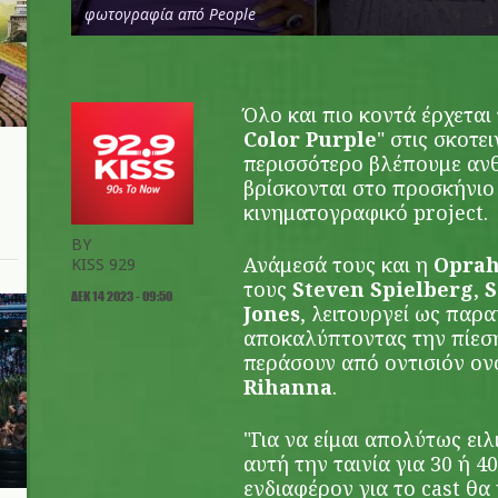
φωτογραφία από People
Όλο και πιο κοντά έρχεται 
Color Purple
" στις σκοτει
περισσότερο βλέπουμε αν
βρίσκονται στο προσκήνιο 
κινηματογραφικό project.
BY
Ανάμεσά τους και η
Oprah
KISS 929
τους
Steven Spielberg
,
S
ΔΕΚ 14 2023 - 09:50
Jones
, λειτουργεί ως παρ
αποκαλύπτοντας την πίεση
περάσουν από οντισιόν ο
Rihanna
.
"Για να είμαι απολύτως ειλ
αυτή την ταινία για 30 ή 4
ενδιαφέρον για το cast θα