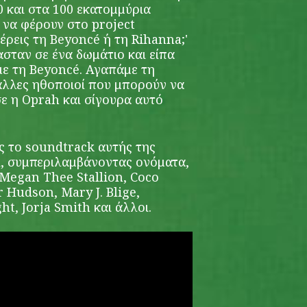
0 και στα 100 εκατομμύρια
 να φέρουν στο project
έρεις τη Beyoncé ή τη Rihanna;'
σταν σε ένα δωμάτιο και είπα
με τη Beyoncé. Αγαπάμε τη
άλλες ηθοποιοί που μπορούν να
ε η Oprah και σίγουρα αυτό
ς το soundtrack αυτής της
ol, συμπεριλαμβάνοντας ονόματα,
, Megan Thee Stallion, Coco
r Hudson, Mary J. Blige,
ht, Jorja Smith και άλλοι.