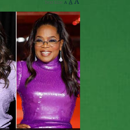
A
A
Text Size:
A