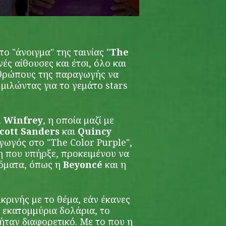
το "άνοιγμα" της ταινίας "
The
νές αίθουσες και έτσι, όλο και
θρώπους της παραγωγής να
μιλώντας για το γεμάτο stars
 Winfrey
, η οποία μαζί με
cott Sanders
και
Quincy
αγωγός στο "The Color Purple",
 που υπήρξε, προκειμένου να
νόματα, όπως η
Beyoncé
και η
ικρινής με το θέμα, εάν έκανες
0 εκατομμύρια δολάρια, το
 ήταν διαφορετικό. Με το που η