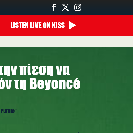
LISTEN
LIVE
ON KISS
00:00 - 10:00
την πίεση να
όν τη Beyoncé
 Purple"