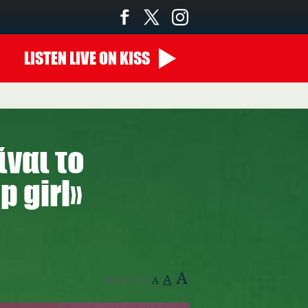
LISTEN
LIVE
ON KISS
14:00 - 00:00
ίναι το
 girl»
A
A
Text Size:
A