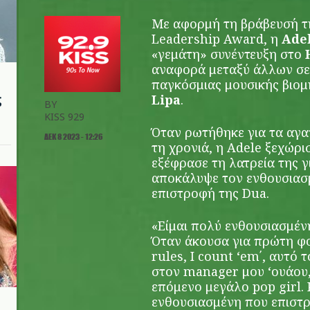
Με αφορμή τη βράβευσή τη
Leadership Award, η
Ade
«γεμάτη» συνέντευξη στο
αναφορά μεταξύ άλλων σε 
παγκόσμιας μουσικής βιομ
ς
Lipa
.
BY
KISS 929
Όταν ρωτήθηκε για τα αγ
ΔΕΚ 8 2023 - 12:26
τη χρονιά, η Adele ξεχώρ
εξέφρασε τη λατρεία της γ
αποκάλυψε τον ενθουσιασμ
επιστροφή της Dua.
«Είμαι πολύ ενθουσιασμένη
Όταν άκουσα για πρώτη φο
rules, I count ‘em΄, αυτό 
στον manager μου ‘ουάου, 
επόμενο μεγάλο pop girl. Κ
ενθουσιασμένη που επιστρ