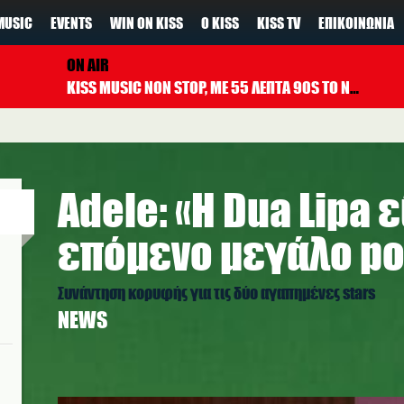
MUSIC
EVENTS
WIN ON KISS
Ο KISS
KISS TV
ΕΠΙΚΟΙΝΩΝΊΑ
ON AIR
KISS MUSIC NON STOP, ΜΕ 55 ΛΕΠΤΑ 90S TO NOW ΚΑΘΕ ΩΡΑ
Adele: «Η Dua Lipa ε
επόμενο μεγάλο pop
Συνάντηση κορυφής για τις δύο αγαπημένες stars
NEWS
a.jpg