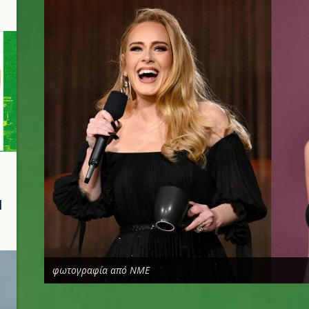
l
φωτογραφία από NME