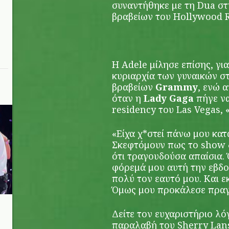
συναντήθηκε με τη Dua στ
βραβείων του Hollywood R
Η Adele μίλησε επίσης, για
κυριαρχία των γυναικών σ
βραβείων
Grammy
, ενώ 
όταν η
Lady Gaga
πήγε να
residency του Las Vegas,
«Είχα χ*στεί πάνω μου κατ
Σκεφτόμουν πως το show δ
ότι τραγουδούσα απαίσια. Ό
φόρεμά μου αυτή την εβδομ
πολύ τον εαυτό μου. Και εκ
Όμως μου προκάλεσε πραγ
Δείτε τον ευχαριστήριο λό
παραλαβή του Sherry Lan