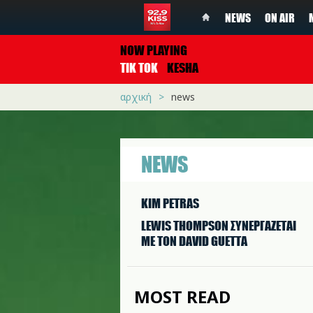
NEWS
ON AIR
NOW PLAYING
TIK TOK
KESHA
αρχική
news
NEWS
KIM PETRAS
LEWIS THOMPSON ΣΥΝΕΡΓAΖΕΤΑΙ
ΜΕ ΤΟΝ DAVID GUETTA
MOST READ