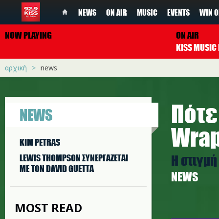
NEWS
ON AIR
MUSIC
EVENTS
WIN O
NOW PLAYING
ON AIR
αρχική
news
Πότε 
NEWS
Wrap
KIM PETRAS
Η στιγμή
LEWIS THOMPSON ΣΥΝΕΡΓAΖΕΤΑΙ
ΜΕ ΤΟΝ DAVID GUETTA
NEWS
MOST READ
s.jpg