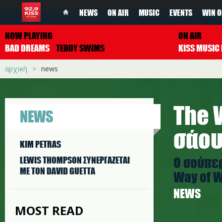
NEWS
ON AIR
MUSIC
EVENTS
WIN O
NOW PLAYING
ON AIR
BAD DREAMS
TEDDY SWIMS
αρχική
news
The 
NEWS
σάου
KIM PETRAS
Ο σούπερ
LEWIS THOMPSON ΣΥΝΕΡΓAΖΕΤΑΙ
ΜΕ ΤΟΝ DAVID GUETTA
Way of W
NEWS
MOST READ