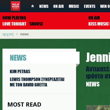
NEWS
ON AIR
MUSIC
EVENTS
WIN O
NOW PLAYING
ON AIR
LOVE TONIGHT
SHOUSE
αρχική
news
Jenn
NEWS
Αντικατέ
KIM PETRAS
φόντο στ
LEWIS THOMPSON ΣΥΝΕΡΓAΖΕΤΑΙ
NEWS
ΜΕ ΤΟΝ DAVID GUETTA
MOST READ
jlo1.jpg