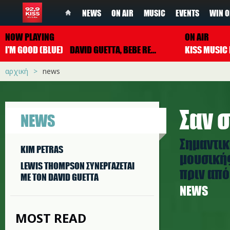
NEWS
ON AIR
MUSIC
EVENTS
WIN O
NOW PLAYING
ON AIR
I'M GOOD (BLUE)
DAVID GUETTA, BEBE REXHA
αρχική
news
Σαν σ
NEWS
Σημαντικ
KIM PETRAS
μουσικής
LEWIS THOMPSON ΣΥΝΕΡΓAΖΕΤΑΙ
πριν από 
ΜΕ ΤΟΝ DAVID GUETTA
NEWS
MOST READ