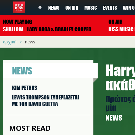
NEWS
ON AIR
MUSIC
EVENTS
WIN O
NOW PLAYING
ON AIR
SHALLOW
LADY GAGA & BRADLEY COOPER
αρχική
news
Harry
NEWS
ακάθ
KIM PETRAS
Πρώτος ά
LEWIS THOMPSON ΣΥΝΕΡΓAΖΕΤΑΙ
ΜΕ ΤΟΝ DAVID GUETTA
μία
NEWS
MOST READ