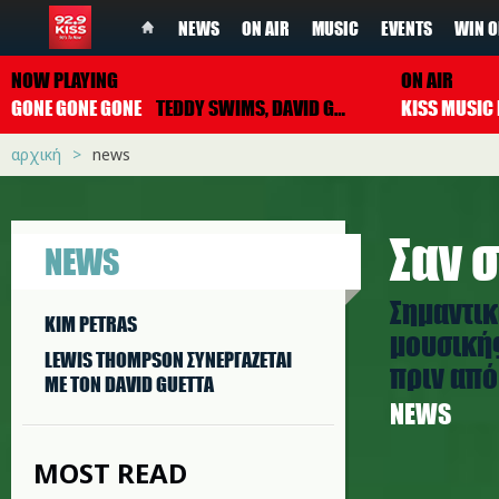
NEWS
ON AIR
MUSIC
EVENTS
WIN O
NOW PLAYING
ON AIR
GONE GONE GONE
TEDDY SWIMS, DAVID GUETTA & TONES AND I
αρχική
news
Σαν σ
NEWS
Σημαντικ
KIM PETRAS
μουσικής
LEWIS THOMPSON ΣΥΝΕΡΓAΖΕΤΑΙ
πριν από 
ΜΕ ΤΟΝ DAVID GUETTA
NEWS
MOST READ