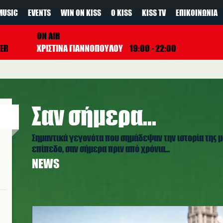
MUSIC
EVENTS
WIN ON KISS
Ο KISS
KISS TV
ΕΠΙΚΟΙΝΩΝΊΑ
ON AIR
PER
ΧΡΙΣΤΙΝΑ ΓΙΑΝΝΟΠΟΥΛΟΥ
19:00 - 22:00
Σαν σήμερα...
Σημαντικά γεγονότα που σημάδεψαν την ιστορία της 
επίπεδο, σαν σήμερα πριν από χρόνια...
NEWS
eminem_8.jpg