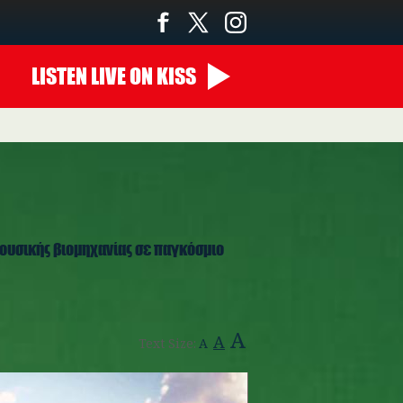
LISTEN
LIVE
ON KISS
μουσικής βιομηχανίας σε παγκόσμιο
A
A
Text Size:
A