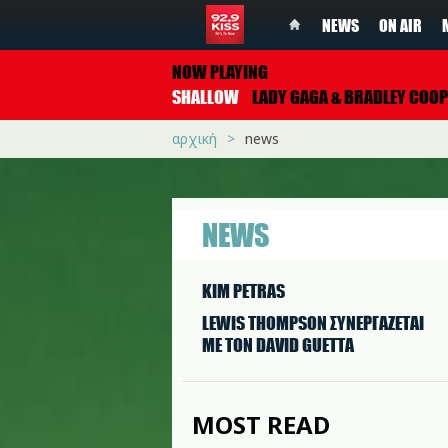
NEWS
ON AIR
NOW PLAYING
SHALLOW
LADY GAGA & BRADLEY COO
αρχική
news
NEWS
KIM PETRAS
LEWIS THOMPSON ΣΥΝΕΡΓAΖΕΤΑΙ
ΜΕ ΤΟΝ DAVID GUETTA
MOST READ