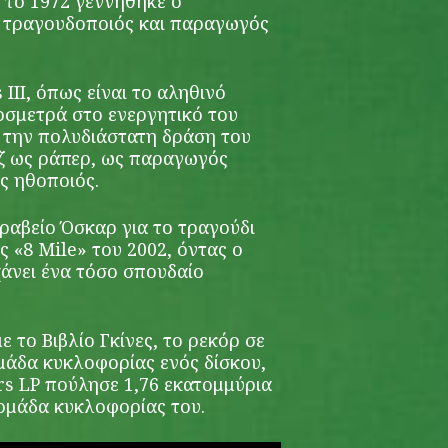
 το 1972 γεννήθηκε ο
, τραγουδοποιός και παραγωγός
III, όπως είναι το αληθινό
οσμετρά στο ενεργητικό του
α την πολυδιάστατη δράση του
ζ ως ράπερ, ως παραγωγός
ς ηθοποιός.
ραβείο Όσκαρ για το τραγούδι
ς «8 Mile» του 2002, όντας ο
άνει ένα τόσο σπουδαίο
ε το Βιβλίο Γκίνες, το ρεκόρ σε
άδα κυκλοφορίας ενός δίσκου,
s LP πούλησε 1,76 εκατομμύρια
ομάδα κυκλοφορίας του.