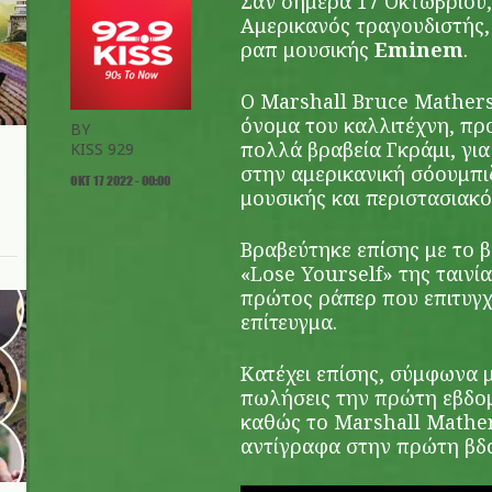
Σαν σήμερα 17 Οκτωβρίου,
Αμερικανός τραγουδιστής
ραπ μουσικής
Eminem
.
Ο Marshall Bruce Mathers 
όνομα του καλλιτέχνη, πρ
BY
πολλά βραβεία Γκράμι, γι
KISS 929
στην αμερικανική σόουμπι
ΟΚΤ 17 2022 - 00:00
μουσικής και περιστασιακό
Βραβεύτηκε επίσης με το β
«Lose Yourself» της ταινία
πρώτος ράπερ που επιτυγχ
επίτευγμα.
Κατέχει επίσης, σύμφωνα μ
πωλήσεις την πρώτη εβδομ
καθώς το Marshall Mather
αντίγραφα στην πρώτη βδ