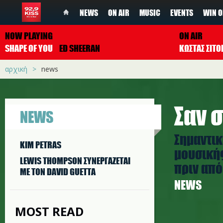
NEWS
ON AIR
MUSIC
EVENTS
WIN O
NOW PLAYING
ON AIR
SHAPE OF YOU
ED SHEERAN
ΚΩΣΤΑΣ ΣΙΤ
αρχική
news
Σαν σ
NEWS
Σημαντικ
KIM PETRAS
μουσικής
LEWIS THOMPSON ΣΥΝΕΡΓAΖΕΤΑΙ
πριν από 
ΜΕ ΤΟΝ DAVID GUETTA
NEWS
MOST READ