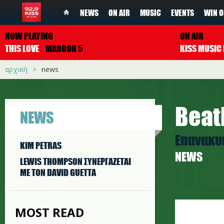
NEWS
ON AIR
MUSIC
EVENTS
WIN O
NOW PLAYING
ON AIR
THIS LOVE
MAROON 5
αρχική
news
Beat
NEWS
Επανακυ
KIM PETRAS
NEWS
LEWIS THOMPSON ΣΥΝΕΡΓAΖΕΤΑΙ
ΜΕ ΤΟΝ DAVID GUETTA
image002
MOST READ