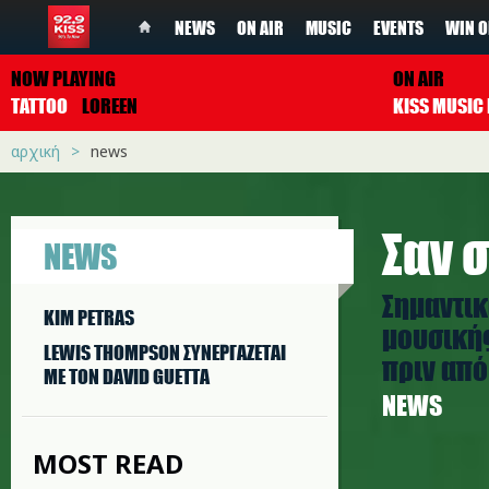
NEWS
ON AIR
MUSIC
EVENTS
WIN O
NOW PLAYING
ON AIR
TATTOO
LOREEN
αρχική
news
Σαν σ
NEWS
Σημαντικ
KIM PETRAS
μουσικής
LEWIS THOMPSON ΣΥΝΕΡΓAΖΕΤΑΙ
πριν από 
ΜΕ ΤΟΝ DAVID GUETTA
NEWS
MOST READ