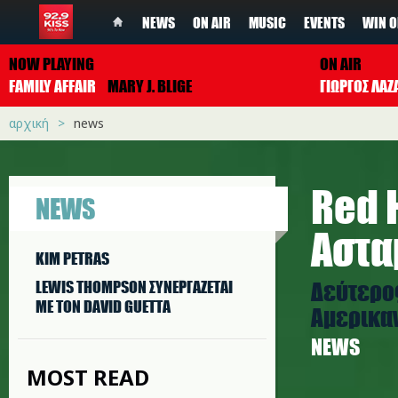
NEWS
ON AIR
MUSIC
EVENTS
WIN O
NOW PLAYING
ON AIR
FAMILY AFFAIR
MARY J. BLIGE
ΓΙΩΡΓΟΣ ΛΑΖ
αρχική
news
Red H
NEWS
Αστα
KIM PETRAS
Δεύτερος
LEWIS THOMPSON ΣΥΝΕΡΓAΖΕΤΑΙ
ΜΕ ΤΟΝ DAVID GUETTA
Αμερικα
NEWS
MOST READ