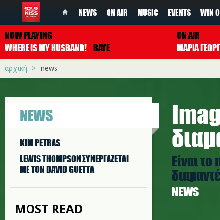
NEWS
ON AIR
MUSIC
EVENTS
WIN O
NOW PLAYING
ON AIR
WHERE IS MY HUSBAND!
RAYE
ΜΑΡΙΑ ΓΕΩΡ
αρχική
news
Imag
NEWS
διαμ
KIM PETRAS
Είναι το
LEWIS THOMPSON ΣΥΝΕΡΓAΖΕΤΑΙ
ΜΕ ΤΟΝ DAVID GUETTA
διαμαντέ
NEWS
MOST READ