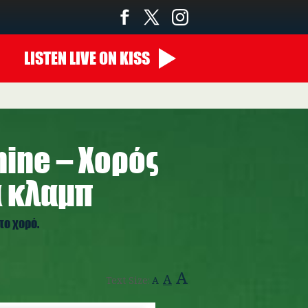
LISTEN
LIVE
ON KISS
00:00 - 07:00
hine – Χορός
α κλαμπ
το χορό.
A
A
Text Size:
A
florence.jpg