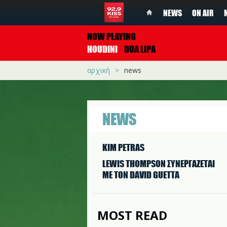
NEWS
ON AIR
NOW PLAYING
HOUDINI
DUA LIPA
αρχική
news
NEWS
KIM PETRAS
LEWIS THOMPSON ΣΥΝΕΡΓAΖΕΤΑΙ
ΜΕ ΤΟΝ DAVID GUETTA
MOST READ