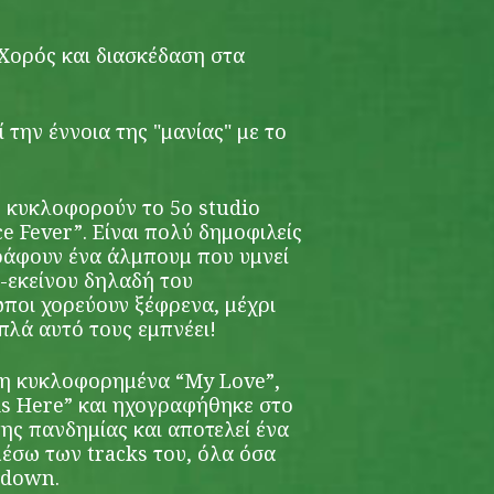
 Χορός και διασκέδαση στα
 την έννοια της "μανίας" με το
e κυκλοφορούν το 5ο studio
e Fever”. Είναι πολύ δημοφιλείς
ράφουν ένα άλμπουμ που υμνεί
ς-εκείνου δηλαδή του
ποι χορεύουν ξέφρενα, μέχρι
πλά αυτό τους εμπνέει!
δη κυκλοφορημένα “My Love”,
 is Here” και ηχογραφήθηκε στο
της πανδημίας και αποτελεί ένα
έσω των tracks του, όλα όσα
kdown.