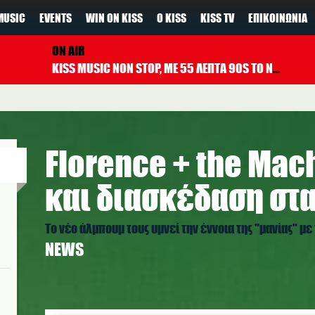
MUSIC
EVENTS
WIN ON KISS
Ο KISS
KISS TV
ΕΠΙΚΟΙΝΩΝΊΑ
ON AIR
KISS MUSIC NON STOP, ΜΕ 55 ΛΕΠΤΑ 90S TO NOW ΚΑΘΕ ΩΡΑ
Florence + the Mac
και διασκέδαση στ
Το νέο άλμπουμ τους υμνεί την έννοια της "μανίας" με 
NEWS
florence_2.png