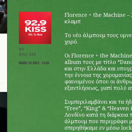
Florence + the Machine –
κλαμπ
Το νέο άλμπουμ τους υμνεί
χορό.
BY
KISS 929
Οι Florence + the Machin
album τους με τίτλο “Danc
ΜΆΙΟΣ 19 2022 - 11:20
και στην Ελλάδα και υπογ
την έννοια της χορομανία
φαινομένου όπου οι άνθρω
εξαντλήσεως, γιατί πολύ α
Συμπεριλαμβάνει και τα ή
“Free”, “King” & “Heaven
Λονδίνο κατά τη διάρκεια 
άλμπουμ που περιγράφει μ
στερηθήκαμε εν μέσω loc