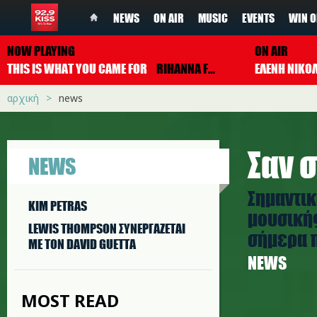
NEWS
ON AIR
MUSIC
EVENTS
WIN O
NOW PLAYING
ON AIR
THIS IS WHAT YOU CAME FOR
RIHANNA FEAT. CALVIN HARRIS
ΕΛΕΝΗ ΝΙΚΟ
αρχική
news
Σαν σ
NEWS
Σημαντικ
KIM PETRAS
μουσικής
LEWIS THOMPSON ΣΥΝΕΡΓAΖΕΤΑΙ
σήμερα π
ΜΕ ΤΟΝ DAVID GUETTA
NEWS
MOST READ