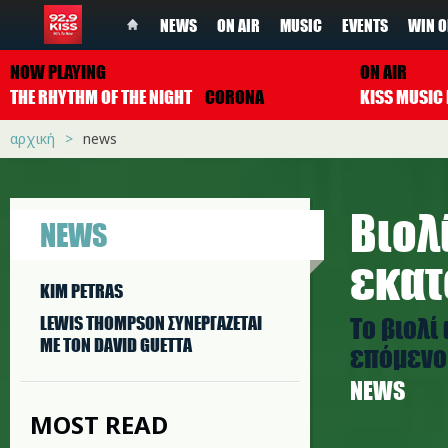
NEWS
ON AIR
MUSIC
EVENTS
WIN O
NOW PLAYING
ON AIR
THE RHYTHM OF THE NIGHT
CORONA
αρχική
news
Βιολ
NEWS
εκατ
KIM PETRAS
Το βιολί
LEWIS THOMPSON ΣΥΝΕΡΓAΖΕΤΑΙ
ΜΕ ΤΟΝ DAVID GUETTA
επόμενο
NEWS
MOST READ