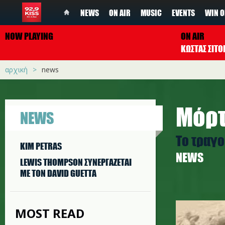
NEWS
ON AIR
MUSIC
EVENTS
WIN O
NOW PLAYING
ON AIR
ΚΩΣΤΑΣ ΣΙΤ
αρχική
news
Mόρτ
NEWS
Tο τραγο
KIM PETRAS
NEWS
LEWIS THOMPSON ΣΥΝΕΡΓAΖΕΤΑΙ
ΜΕ ΤΟΝ DAVID GUETTA
morton.j
MOST READ