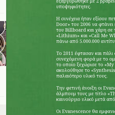
εξαργυρώθηκε με 2 βραβε
υποψηφιότητες.
Η συνέχεια ήταν εξίσου πε
Door» του 2006 να φτάνει 
του Billboard και χάρη σε
«Lithium» και «Call Me W
πάνω από 5.000.000 αντίτ
Το 2011 έφτασαν και πάλι 
συνεχόμενη φορά με το ο
το οποίο ξεχώρισε το «My 
ακολούθησε το «Synthesis
παλαιότερο υλικό τους.
Την φετινή άνοιξη οι Eva
άλμπουμ τους με τίτλο «Th
καινούργιο υλικό μετά από
Οι Evanescence θα εμφανι