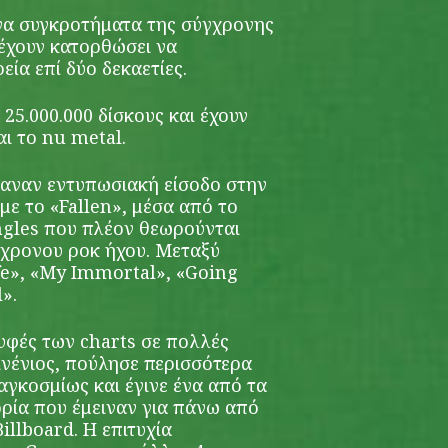
να συγκροτήματα της σύγχρονης
 έχουν κατορθώσει να
ία επί δύο δεκαετίες.
25.000.000 δίσκους και έχουν
αι το nu metal.
καναν εντυπωσιακή είσοδο στην
ε το «Fallen», μέσα από το
ngles που πλέον θεωρούνται
ύγχρονου ροκ ήχου. Μεταξύ
fe», «My Immortal», «Going
».
υφές των charts σε πολλές
ινένιος, πούλησε περισσότερα
αγκοσμίως και έγινε ένα από τα
ορία που έμειναν για πάνω από
illboard. Η επιτυχία