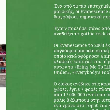
Ένα από τα πιο επιτυχημέ
μουσικής, οι Evanescence
διαγράψουν σημαντική πορε
Έχουν πουλήσει πάνω από 
αναδείξει το gothic rock κ
Οι Evanescence το 2003 έ
παγκόσμια μουσική σκηνή μ
οποίο κυκλοφόρησαν 4 si
κλασικές επιτυχίες του σ
αυτών τα «Bring Me To Li
Under», «Everybody's Fool
Ο δίσκος ανέβηκε στις κορ
χώρες, έγινε 7 φορές πλατ
από 17.000.000 αντίτυπα π
μόλις 8 άλμπουμ στην ιστ
ένα χρόνο στο Top50 του B