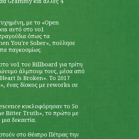
ίαα Grammy και άλλες 4
τυχημένη, με το «Open
και αυτό στο νο1
 τραγούδια όπως τα
hen You're Sober», πούλησε
υπα παγκοσμίως.
στο νο1 του Billboard για τρίτη
μώνυμο άλμπουμ τους, μέσα από
Heart Is Broken». Το 2017
», ένας δίσκος με reworks σε
nescence κυκλοφόρησαν το 5ο
e Bitter Truth», το πρώτο με
 μια δεκαετία.
στούν στο Θέατρο Πέτρας την