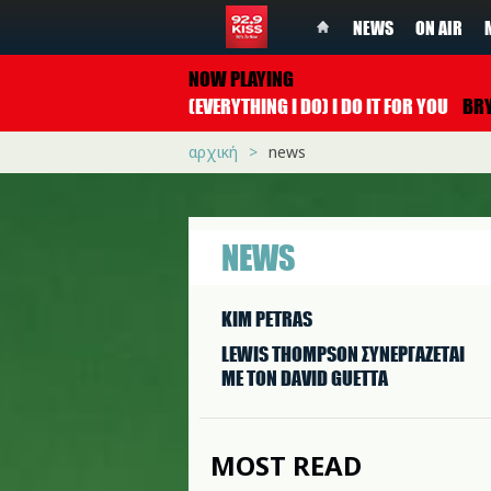
NEWS
ON AIR
NOW PLAYING
(EVERYTHING I DO) I DO IT FOR YOU
BRYAN A
αρχική
news
NEWS
KIM PETRAS
LEWIS THOMPSON ΣΥΝΕΡΓAΖΕΤΑΙ
ΜΕ ΤΟΝ DAVID GUETTA
MOST READ