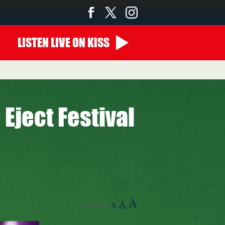
LISTEN
LIVE
ON KISS
00:00 - 10:00
Eject Festival
A
A
Text Size:
A