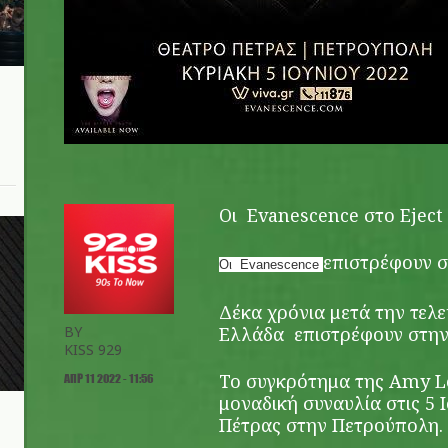
Oι Evanescence στο Eject 
επιστρέφουν 
O
ι
Evanescence
Δέκα χρόνια μετά την τελ
BY
Ελλάδα
επιστρέφουν στην
KISS 929
Το συγκρότημα της Amy Le
ΑΠΡ 11 2022 - 11:56
μοναδική συναυλία στις 5 
Πέτρας στην Πετρούπολη.