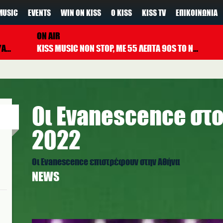
MUSIC
EVENTS
WIN ON KISS
Ο KISS
KISS TV
ΕΠΙΚΟΙΝΩΝΊΑ
ON AIR
DAMS
KISS MUSIC NON STOP, ΜΕ 55 ΛΕΠΤΑ 90S TO NOW ΚΑΘΕ ΩΡΑ
Oι Evanescence στο 
2022
Oι Evanescence επιστρέφουν στην Αθήνα
NEWS
evanescence.jpg