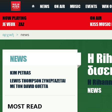
NEWS
ON AIR
MUSIC
EVENTS
WIN O
NOW PLAYING
ON AIR
JE VEUX
ZAZ
αρχική
news
Η Ri
NEWS
δισε
KIM PETRAS
Η Rihann
LEWIS THOMPSON ΣΥΝΕΡΓAΖΕΤΑΙ
ΜΕ ΤΟΝ DAVID GUETTA
NEWS
MOST READ
rihanna.