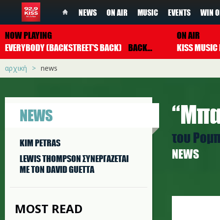
NEWS
ON AIR
MUSIC
EVENTS
WIN O
NOW PLAYING
ON AIR
EVERYBODY (BACKSTREET'S BACK)
BACKSTREET BOYS
αρχική
news
“Μπα
NEWS
του Ρομπ
KIM PETRAS
NEWS
LEWIS THOMPSON ΣΥΝΕΡΓAΖΕΤΑΙ
ΜΕ ΤΟΝ DAVID GUETTA
margarit
MOST READ