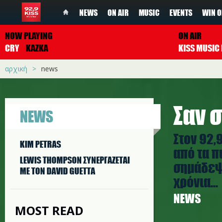
NEWS
ON AIR
MUSIC
EVENTS
WIN O
NOW PLAYING
ON AIR
CRY
KAZKA
αρχική
news
Σαν σ
NEWS
Στον 92,
KIM PETRAS
από τα π
LEWIS THOMPSON ΣΥΝΕΡΓAΖΕΤΑΙ
σημάδεψα
ΜΕ ΤΟΝ DAVID GUETTA
χρόνια...
NEWS
MOST READ