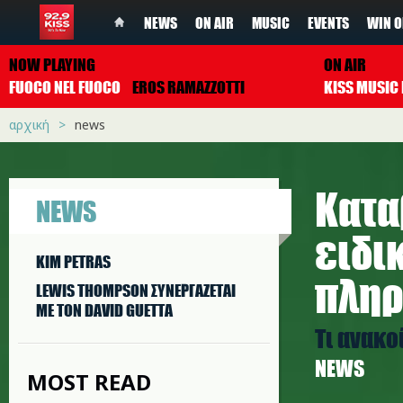
NEWS
ON AIR
MUSIC
EVENTS
WIN O
NOW PLAYING
ON AIR
FUOCO NEL FUOCO
EROS RAMAZZOTTI
αρχική
news
Κατα
NEWS
ειδι
KIM PETRAS
πληρ
LEWIS THOMPSON ΣΥΝΕΡΓAΖΕΤΑΙ
ΜΕ ΤΟΝ DAVID GUETTA
Τι ανακο
NEWS
MOST READ