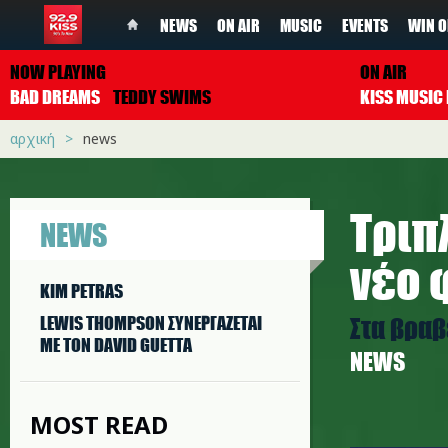
NEWS
ON AIR
MUSIC
EVENTS
WIN O
NOW PLAYING
ON AIR
BAD DREAMS
TEDDY SWIMS
αρχική
news
Τριπ
NEWS
νέο 
KIM PETRAS
Στα βραβ
LEWIS THOMPSON ΣΥΝΕΡΓAΖΕΤΑΙ
ΜΕ ΤΟΝ DAVID GUETTA
NEWS
MOST READ
acropoli