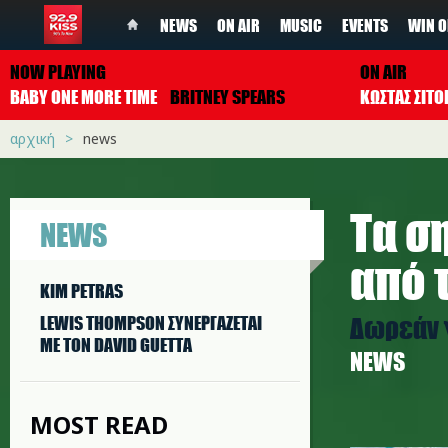
NEWS
ON AIR
MUSIC
EVENTS
WIN O
NOW PLAYING
ON AIR
BABY ONE MORE TIME
BRITNEY SPEARS
ΚΩΣΤΑΣ ΣΙΤ
αρχική
news
Τα σ
NEWS
από 
KIM PETRAS
Δωρεάν γ
LEWIS THOMPSON ΣΥΝΕΡΓAΖΕΤΑΙ
ΜΕ ΤΟΝ DAVID GUETTA
NEWS
MOST READ
covid_ma