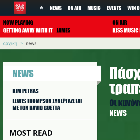
NEWS
ON AIR
MUSIC
EVENTS
WIN O
NOW PLAYING
ON AIR
GETTING AWAY WITH IT
JAMES
αρχική
news
Πάσχ
NEWS
τραπ
KIM PETRAS
Οι κανόν
LEWIS THOMPSON ΣΥΝΕΡΓAΖΕΤΑΙ
ΜΕ ΤΟΝ DAVID GUETTA
NEWS
MOST READ
easter3_