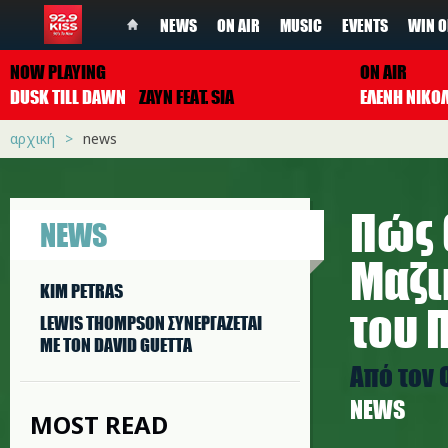
NEWS
ON AIR
MUSIC
EVENTS
WIN O
NOW PLAYING
ON AIR
DUSK TILL DAWN
ZAYN FEAT. SIA
ΕΛΕΝΗ ΝΙΚΟ
αρχική
news
Πώς 
NEWS
Μαζι
KIM PETRAS
του 
LEWIS THOMPSON ΣΥΝΕΡΓAΖΕΤΑΙ
ΜΕ ΤΟΝ DAVID GUETTA
Από τον 
NEWS
MOST READ