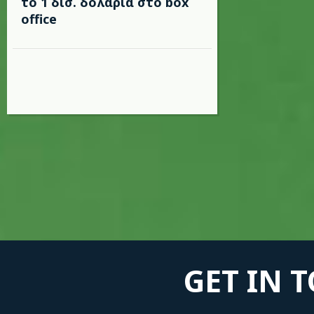
το 1 δισ. δολάρια στο box
office
GET IN 