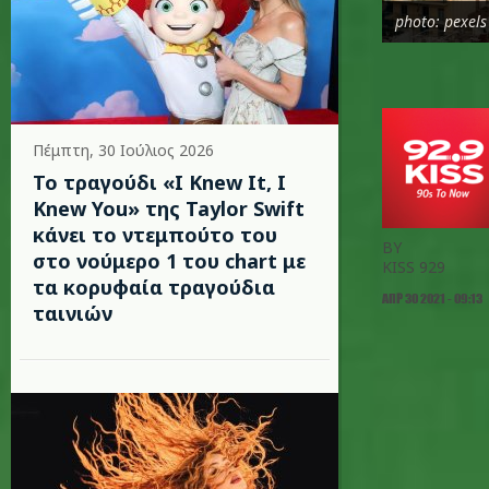
photo: pexels
Πέμπτη, 30 Ιούλιος 2026
Το τραγούδι «I Knew It, I
Knew You» της Taylor Swift
κάνει το ντεμπούτο του
BY
στο νούμερο 1 του chart με
KISS 929
τα κορυφαία τραγούδια
ΑΠΡ 30 2021 - 09:13
ταινιών