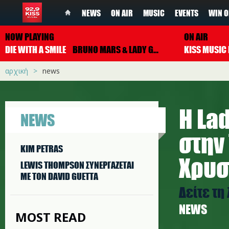
NEWS
ON AIR
MUSIC
EVENTS
WIN O
NOW PLAYING
ON AIR
DIE WITH A SMILE
BRUNO MARS & LADY GAGA
αρχική
news
Η La
NEWS
στην
KIM PETRAS
Χρυ
LEWIS THOMPSON ΣΥΝΕΡΓAΖΕΤΑΙ
ΜΕ ΤΟΝ DAVID GUETTA
Δείτε τη
NEWS
MOST READ