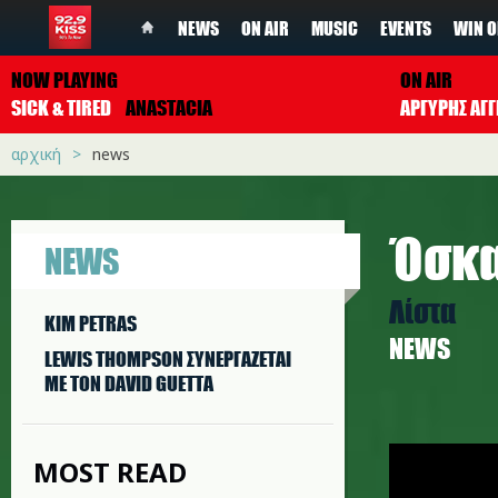
NEWS
ON AIR
MUSIC
EVENTS
WIN O
NOW PLAYING
ON AIR
SICK & TIRED
ANASTACIA
ΑΡΓΥΡΗΣ ΑΓΓ
αρχική
news
Όσκα
NEWS
Λίστα
KIM PETRAS
NEWS
LEWIS THOMPSON ΣΥΝΕΡΓAΖΕΤΑΙ
ΜΕ ΤΟΝ DAVID GUETTA
oscar2_k
MOST READ