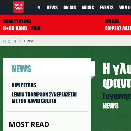
NEWS
ON AIR
MUSIC
EVENTS
WIN O
NOW PLAYING
ON AIR
U+UR HAND
PINK
ΓΙΩΡΓΟΣ ΛΑΖ
αρχική
news
Η γλ
NEWS
φανα
KIM PETRAS
Συγκινητ
LEWIS THOMPSON ΣΥΝΕΡΓAΖΕΤΑΙ
ΜΕ ΤΟΝ DAVID GUETTA
NEWS
MOST READ
cher1_in