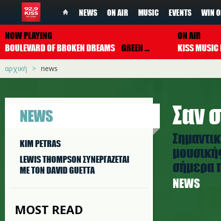
NEWS
ON AIR
MUSIC
EVENTS
WIN O
NOW PLAYING
ON AIR
BOULEVARD OF BROKEN DREAMS
GREEN DAY
αρχική
news
Σαν σ
NEWS
Σημαντικ
KIM PETRAS
μουσικής
LEWIS THOMPSON ΣΥΝΕΡΓAΖΕΤΑΙ
σήμερα π
ΜΕ ΤΟΝ DAVID GUETTA
NEWS
MOST READ