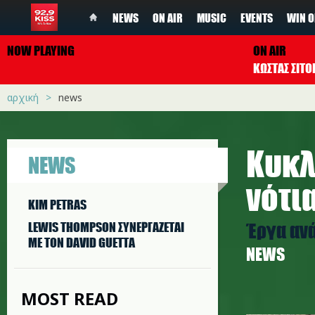
NEWS
ON AIR
MUSIC
EVENTS
WIN O
NOW PLAYING
ON AIR
ΚΩΣΤΑΣ ΣΙΤ
αρχική
news
Κυκλ
NEWS
νότι
KIM PETRAS
Έργα αν
LEWIS THOMPSON ΣΥΝΕΡΓAΖΕΤΑΙ
ΜΕ ΤΟΝ DAVID GUETTA
NEWS
MOST READ
construc