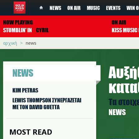
NEWS
ON AIR
MUSIC
EVENTS
WIN O
NOW PLAYING
ON AIR
STUMBLIN' IN
CYRIL
αρχική
news
Αυξή
NEWS
κατα
KIM PETRAS
Τα στοιχ
LEWIS THOMPSON ΣΥΝΕΡΓAΖΕΤΑΙ
ΜΕ ΤΟΝ DAVID GUETTA
NEWS
MOST READ
euros4_k