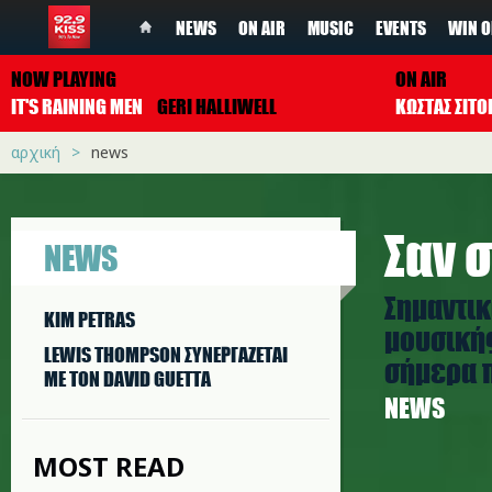
NEWS
ON AIR
MUSIC
EVENTS
WIN O
NOW PLAYING
ON AIR
IT'S RAINING MEN
GERI HALLIWELL
ΚΩΣΤΑΣ ΣΙΤ
αρχική
news
Σαν σ
NEWS
Σημαντικ
KIM PETRAS
μουσικής
LEWIS THOMPSON ΣΥΝΕΡΓAΖΕΤΑΙ
σήμερα π
ΜΕ ΤΟΝ DAVID GUETTA
NEWS
MOST READ