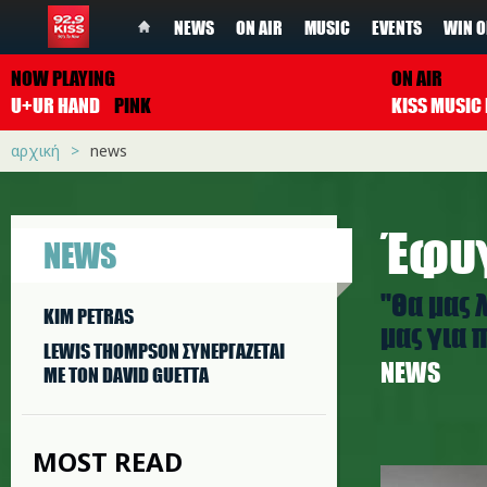
NEWS
ON AIR
MUSIC
EVENTS
WIN O
NOW PLAYING
ON AIR
U+UR HAND
PINK
αρχική
news
Έφυγ
NEWS
''Θα μας
KIM PETRAS
μας για π
LEWIS THOMPSON ΣΥΝΕΡΓAΖΕΤΑΙ
NEWS
ΜΕ ΤΟΝ DAVID GUETTA
MOST READ
natalie-c