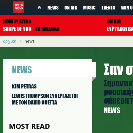
NEWS
ON AIR
MUSIC
EVENTS
WIN O
NOW PLAYING
ON AIR
SHAPE OF YOU
ED SHEERAN
ΕΥΡΥΔΙΚΗ Β
αρχική
news
Σαν σ
NEWS
Σημαντικ
KIM PETRAS
μουσικής
LEWIS THOMPSON ΣΥΝΕΡΓAΖΕΤΑΙ
σήμερα π
ΜΕ ΤΟΝ DAVID GUETTA
NEWS
MOST READ