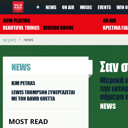
NEWS
ON AIR
MUSIC
EVENTS
WIN O
NOW PLAYING
ON AIR
BEAUTIFUL THINGS
BENSON BOONE
ΧΡΙΣΤΙΝΑ Γ
αρχική
news
Σαν σ
NEWS
Μερικά 
KIM PETRAS
την ιστο
LEWIS THOMPSON ΣΥΝΕΡΓAΖΕΤΑΙ
σήμερα π
ΜΕ ΤΟΝ DAVID GUETTA
NEWS
MOST READ