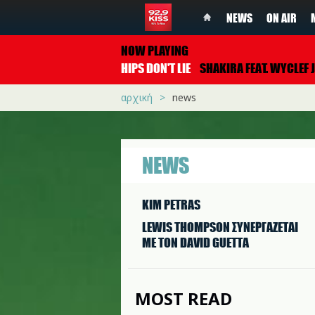
NEWS
ON AIR
NOW PLAYING
HIPS DON'T LIE
SHAKIRA FEAT. WYCLEF JE
αρχική
news
NEWS
KIM PETRAS
LEWIS THOMPSON ΣΥΝΕΡΓAΖΕΤΑΙ
ΜΕ ΤΟΝ DAVID GUETTA
MOST READ