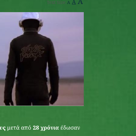
A
A
Text Size:
A
υς
μετά από
28 χρόνια
έδωσαν