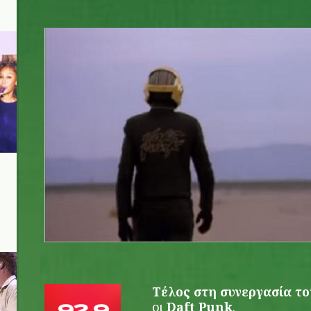
daftpunk.jpg
Τέλος στη συνεργασία το
οι
Daft Punk
.