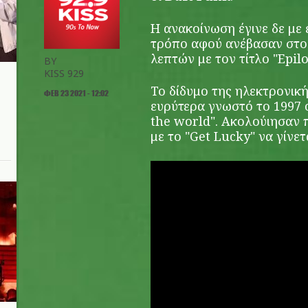
Η ανακοίνωση έγινε δε με
τρόπο αφού ανέβασαν στο 
λεπτών με τον τίτλο "Epil
BY
KISS 929
Το δίδυμο της ηλεκτρονική
ΦΕΒ 23 2021 - 12:02
ευρύτερα γνωστό το 1997
the world". Ακολούιησαν 
με το "Get Lucky" να γίνετ