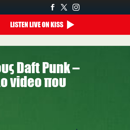
LISTEN
LIVE
ON KISS
υς Daft Punk –
ο video που