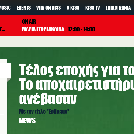
MUSIC
EVENTS
WIN ON KISS
Ο KISS
KISS TV
ΕΠΙΚΟΙΝΩΝΊΑ
ON AIR
AN
ΜΑΡΙΑ ΓΕΩΡΓΑΚΑΙΝΑ
12:00 - 14:00
Τέλος εποχής για το
Το αποχαιρετιστήρι
ανέβασαν
Με τον τίτλο "Epilogue"
NEWS