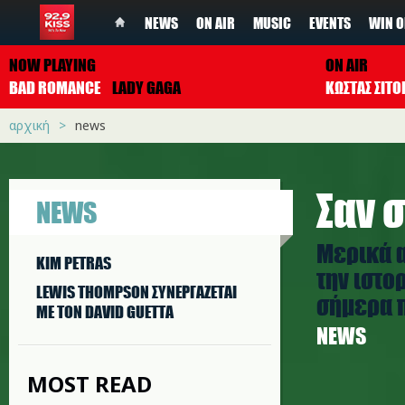
NEWS
ON AIR
MUSIC
EVENTS
WIN O
NOW PLAYING
ON AIR
BAD ROMANCE
LADY GAGA
ΚΩΣΤΑΣ ΣΙΤ
αρχική
news
Σαν σ
NEWS
Μερικά 
KIM PETRAS
την ιστο
LEWIS THOMPSON ΣΥΝΕΡΓAΖΕΤΑΙ
σήμερα π
ΜΕ ΤΟΝ DAVID GUETTA
NEWS
MOST READ