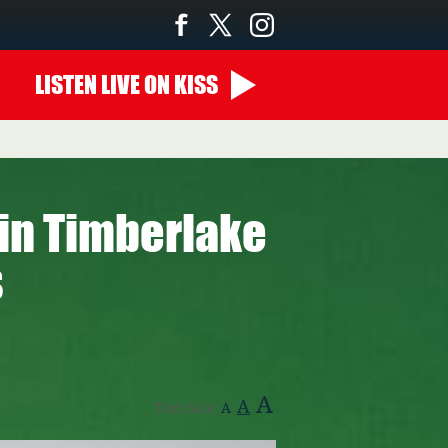
LISTEN
LIVE
ON KISS
14:00 - 00:00
in Timberlake
s
A
A
Text Size:
A