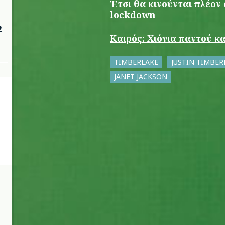
Έτσι θα κινούνται πλέον
lockdown
2
Καιρός: Χιόνια παντού κ
TIMBERLAKE
JUSTIN TIMBER
JANET JACKSON
ο