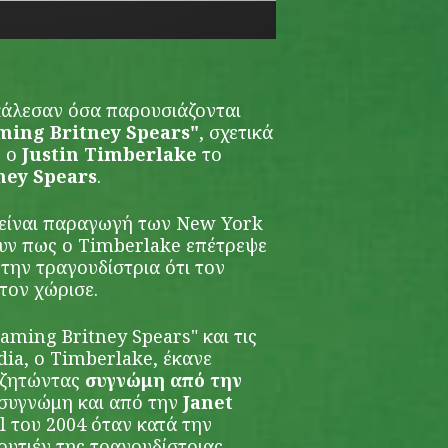
άλεσαν όσα παρουσιάζονται
ming Britney Spears"
, σχετικά
ε ο
Justin Timberlake
το
ney Spears
.
 είναι παραγωγή των New York
υν πως ο Timberlake επέτρεψε
ην τραγουδίστρια ότι τον
 τον χώρισε.
aming Britney Spears" και τις
dia, ο Timberlake, έκανε
 ζητώντας
συγνώμη από την
 συγνώμη και από την
Janet
l του 2004 όταν κατά την
ουτιέν της τραγουδίστριας.