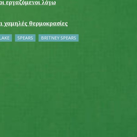
 οι εργαζόμενοι λόγω
αι χαμηλές θερμοκρασίες
LAKE
SPEARS
BRITNEY SPEARS