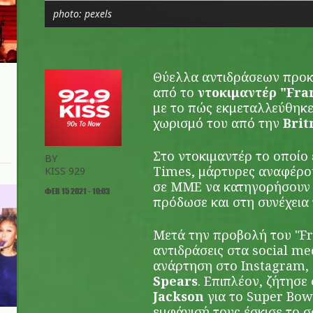
photo: pexels
Θύελλα αντιδράσεων προκ
από το
ντοκιμαντέρ "Fra
με το πώς εκμεταλλεύθηκ
χωρισμό του από την
Brit
Στο ντοκιμαντέρ το οποίο
BY
Times, μάρτυρες αναφέρο
KISS 929
σε ΜΜΕ να κατηγορήσουν τ
ΦΕΒ 15 2021 - 10:03
πρόδωσε και στη συνέχεια
Μετά την προβολή του "Fr
αντιδράσεις στα social me
ανάρτηση στο Instagram,
Spears
. Επιπλέον, ζήτησε
Jackson
για το Super Bow
εμφάνισή τους έσκισε το σ