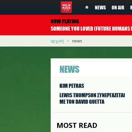
NEWS
ON AIR
NOW PLAYING
αρχική
news
NEWS
KIM PETRAS
LEWIS THOMPSON ΣΥΝΕΡΓAΖΕΤΑΙ
ΜΕ ΤΟΝ DAVID GUETTA
MOST READ