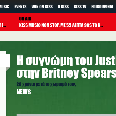
MUSIC
EVENTS
WIN ON KISS
Ο KISS
KISS TV
ΕΠΙΚΟΙΝΩΝΊΑ
ON AIR
SOMEONE YOU LOVED (FUTURE HUMANS REMIX)
LEWIS CAPALDI
KISS MUSIC NON STOP, ΜΕ 55 ΛΕΠΤΑ 90S TO NOW ΚΑΘΕ ΩΡΑ
Η συγνώμη του Just
στην Britney Spear
20 χρόνια μετά το χωρισμό τους
NEWS
sorry1_kiss_pexels.jpg