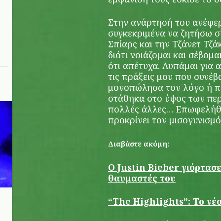
Στην ανάρτησή του ανέφε
συγκεκριμένα να ζητήσω 
Σπίαρς και την Τζάνετ Τζά
διότι νοιάζομαι και σέβομα
ότι απέτυχα. Λυπάμαι για α
τις πράξεις μου που συνέ
μονοπώλησα τον λόγο ή πο
στάθηκα στο ύψος των περ
πολλές άλλες… Επωφελήθ
προκρίνει τον μισογυνισμό
Διαβάστε ακόμη:
Ο Justin Bieber γιόρτασε
θαυμαστές του
“The Highlights”: Το ν