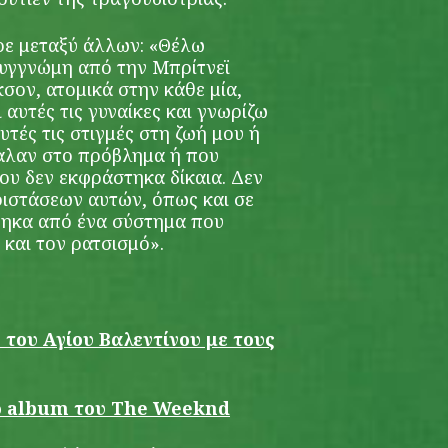
ρε μεταξύ άλλων: «Θέλω
συγγνώμη από την Μπρίτνεϊ
κσον, ατομικά στην κάθε μία,
ι αυτές τις γυναίκες και γνωρίζω
υτές τις στιγμές στη ζωή μου ή
βαλαν στο πρόβλημα ή που
υ δεν εκφράστηκα δίκαια. Δεν
ιστάσεων αυτών, όπως και σε
ηκα από ένα σύστημα που
 και τον ρατσισμό».
 του Αγίου Βαλεντίνου με τους
έο album του The Weeknd