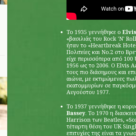
Το 1935 γεννήθηκε ο
Elvis
«βασιλιάς του Rock 'N' Rol
ήταν το «Heartbreak Hote
Πολιτείες και Νο.2 στο Βρε
είχε περισσότερα από 100 
1956 ως το 2006. Ο Elvis A
τους πιο διάσημους και επ
αιώνα, με εκτιμώμενες πω
εκατομμυρίων σε παγκόσμι
Αυγούστου 1977.
To 1937 γεννήθηκε η κορ
Bassey
. Το 1970 η διασκε
Harrison των Beatles, «S
τέταρτη θέση του UK Singl
επιτυχίες της είναι τα γνω