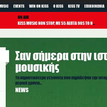
MUSIC
EVENTS
WIN ON KISS
Ο KISS
KISS TV
ΕΠΙΚΟΙΝΩΝΊΑ
ON AIR
KISS MUSIC NON STOP, ΜΕ 55 ΛΕΠΤΑ 90S TO NOW ΚΑΘΕ ΩΡΑ
Σαν σήμερα στην ισ
μουσικής
Τα σημαντικότερα γεγονότα που σημάδεψαν την ιστορί
μερικά χρόνια...
NEWS