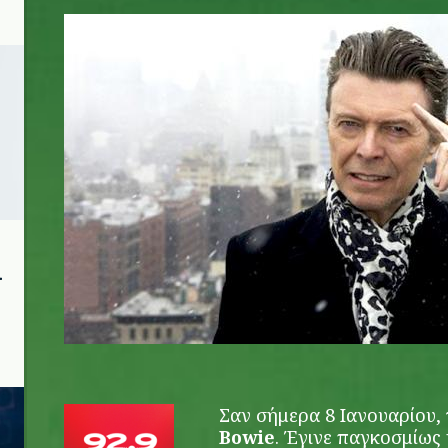
david_bowie_4.jpg
ι
Σαν σήμερα 8 Ιανουαρίου,
Bowie
. Έγινε παγκοσμίως