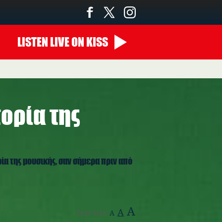
LISTEN
LIVE
ON KISS
22:00 - 00:00
τορία της
α της μουσικής, σαν σήμερα πριν από
A
A
Text Size:
A