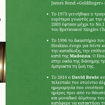
James Bond «Goldfinger» 
To 1973 γεννήθηκε ο τρα
μ
ευρύτερα γνωστός με την ε
2003 έφτασε μέχρι το Νο.1
του Βρετανικού Singles Ch
Το 1996 το δικαστήριο του
Hoskins ένοχο για πέντε 
την καταδίωξη, την επίθεσ
κατά της
Madonna
. Ο Hos
στην οικία της διάσημης τρ
έμπρακτα τη ζωή της.
Το 2016 ο
David Bowie
κυ
τελευταίο του στούντιο άλ
ημερομηνία που συνέπεσε μ
ημέρες πριν από το θάνατό
και μοναδικό άλμπουμ του
κατάφερε να κατακτήσει τ