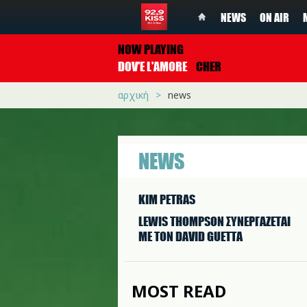
NEWS
ON AIR
NOW PLAYING
DOV'E L'AMORE
CHER
αρχική
news
NEWS
KIM PETRAS
LEWIS THOMPSON ΣΥΝΕΡΓAΖΕΤΑΙ
ΜΕ ΤΟΝ DAVID GUETTA
MOST READ