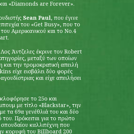
και «Diamonds are Forever».
γουδιστής
Sean Paul
, που έγινε
πιτυχία του «Get Busy», που το
 του Αμερικανικού και το Νο.4
art.
 Λος Άντζελες έκρινε τον Robert
κατηγορίες, μεταξύ των οποίων
η και την τρομοκρατική απειλή
kins είχε εισβάλει δύο φορές
αγουδίστριας και είχε απειλήσει
κλοφόρησε το 25ο και
μπουμ με τίτλο «Blackstar», την
ε τα 69α γενέθλιά του και δύο
 του. Πρόκειται για το πρώτο
 σπουδαίου καλλιτέχνη που
ην κορυφή του Billboard 200