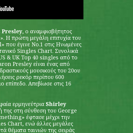
 Presley
, ο αναμφισβήτητος
l». Η πρώτη μεγάλη επιτυχία του
l» που έγινε Νο.1 στις Ηνωμένες
τανικό Singles Chart. Συνολικά
US & UK Top 40 singles από το
aron Presley είναι ένας από
ιδραστικούς μουσικούς του 20ου
λήσεις ρεκόρ περίπου 600
ο επίπεδο. Απεβίωσε στις 16
υφαία ερμηνεύτρια
Shirley
υή της στη σύνθεση του George
omething» έφτασε μέχρι την
es Chart, ενώ άλλες μεγάλες
στά θέματα ταινιών της σειράς