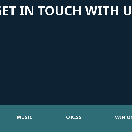
GET IN TOUCH WITH U
MUSIC
Ο KISS
WIN ON